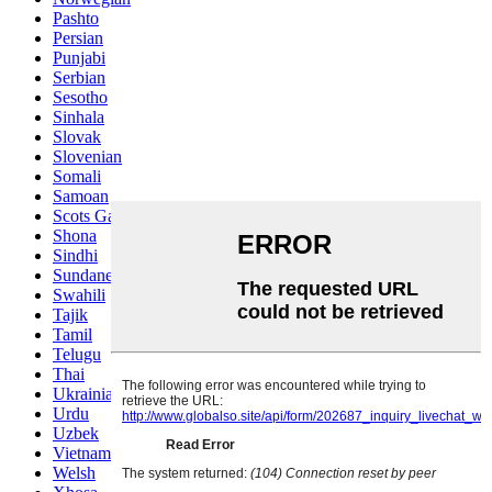
Pashto
Persian
Punjabi
Serbian
Sesotho
Sinhala
Slovak
Slovenian
Somali
Samoan
Scots Gaelic
Shona
Sindhi
Sundanese
Swahili
Tajik
Tamil
Telugu
Thai
Ukrainian
Urdu
Uzbek
Vietnamese
Welsh