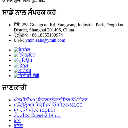
ਕੀਮਤ ਸੂਚੀ ਲਈ ਪੁੱਛਗਿੱਛ
ਸਾਡੇ ਨਾਲ ਸੰਪਰਕ ਕਰੋ
ਜੋੜੋ: 258 Guangcun Rd, Yangwang Industrial Park, Fengxian
District, Shanghai 201406, China
ਟੈਲੀਫ਼ੋਨ: +86 18355189974
ਈਮੇਲ:
ymin-sale@ymin.com
ਜਾਣਕਾਰੀ
ਐਲੂਮੀਨੀਅਮ ਇਲੈਕਟ੍ਰੋਲਾਈਟਿਕ ਕੈਪੇਸੀਟਰ
ਮਲਟੀਲੇਅਰ ਸਿਰੇਮਿਕ ਕੈਪੇਸੀਟਰ-MLCC
ਸੁਪਰਕੈਪੇਸੀਟਰ (EDLC)
ਕੰਡਕਟਿਵ ਟੈਂਟਲਮ ਕੈਪੇਸੀਟਰ
ਬਾਰੇ
ਬਲੌਗ