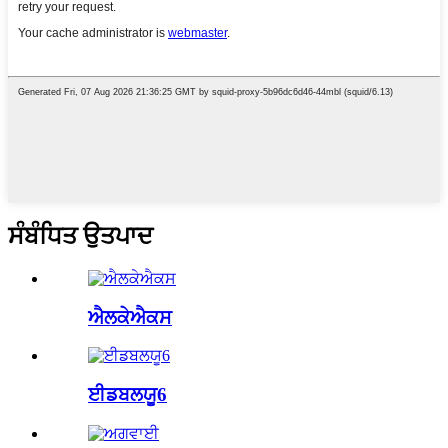
ਸੰਬੰਧਿਤ ਉਤਪਾਦ
ਐਲਕੇਐਕਸ
ਈਡਬਲਯੂ6