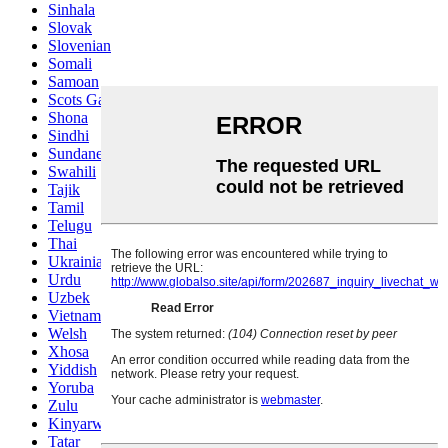
Sinhala
Slovak
Slovenian
Somali
Samoan
Scots Gaelic
Shona
Sindhi
Sundanese
Swahili
Tajik
Tamil
Telugu
Thai
Ukrainian
Urdu
Uzbek
Vietnamese
Welsh
Xhosa
Yiddish
Yoruba
Zulu
Kinyarwanda
Tatar