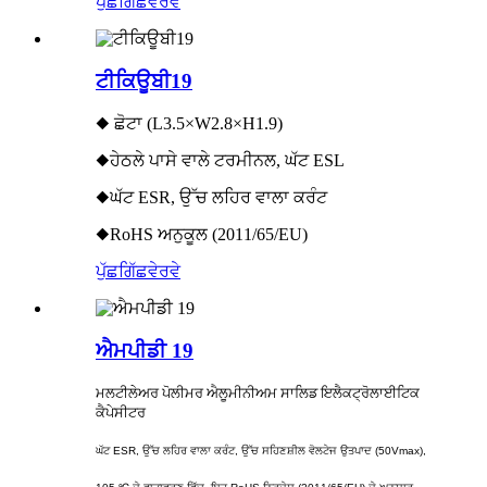
ਪੁੱਛਗਿੱਛ
ਵੇਰਵੇ
ਟੀਕਿਊਬੀ19
◆ ਛੋਟਾ (L3.5×W2.8×H1.9)
◆ਹੇਠਲੇ ਪਾਸੇ ਵਾਲੇ ਟਰਮੀਨਲ, ਘੱਟ ESL
◆ਘੱਟ ESR, ਉੱਚ ਲਹਿਰ ਵਾਲਾ ਕਰੰਟ
◆RoHS ਅਨੁਕੂਲ (2011/65/EU)
ਪੁੱਛਗਿੱਛ
ਵੇਰਵੇ
ਐਮਪੀਡੀ 19
ਮਲਟੀਲੇਅਰ ਪੋਲੀਮਰ ਐਲੂਮੀਨੀਅਮ ਸਾਲਿਡ ਇਲੈਕਟ੍ਰੋਲਾਈਟਿਕ
ਕੈਪੇਸੀਟਰ
ਘੱਟ ESR, ਉੱਚ ਲਹਿਰ ਵਾਲਾ ਕਰੰਟ, ਉੱਚ ਸਹਿਣਸ਼ੀਲ ਵੋਲਟੇਜ ਉਤਪਾਦ (50Vmax),