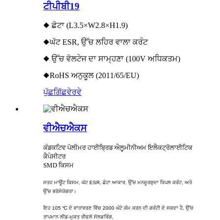
ਟੀਪੀਬੀ19
◆ ਛੋਟਾ (L3.5×W2.8×H1.9)
◆ਘੱਟ ESR, ਉੱਚ ਲਹਿਰ ਵਾਲਾ ਕਰੰਟ
◆ ਉੱਚ ਵੋਲਟੇਜ ਦਾ ਸਾਮ੍ਹਣਾ (100V ਅਧਿਕਤਮ)
◆RoHS ਅਨੁਕੂਲ (2011/65/EU)
ਪੁੱਛਗਿੱਛ
ਵੇਰਵੇ
ਵੀਐਚਐਕਸ
ਕੰਡਕਟਿਵ ਪੋਲੀਮਰ ਹਾਈਬ੍ਰਿਡ ਐਲੂਮੀਨੀਅਮ ਇਲੈਕਟ੍ਰੋਲਾਈਟਿਕ
ਕੈਪੇਸੀਟਰ
SMD ਕਿਸਮ
ਸਤਹ ਮਾਊਂਟ ਕਿਸਮ, ਘੱਟ ESR, ਛੋਟਾ ਆਕਾਰ, ਉੱਚ ਮਨਜ਼ੂਰਸ਼ੁਦਾ ਰਿਪਲ ਕਰੰਟ, ਅਤੇ
ਉੱਚ ਭਰੋਸੇਯੋਗਤਾ।
ਇਹ 105 ℃ ਦੇ ਵਾਤਾਵਰਣ ਵਿੱਚ 2000 ਘੰਟੇ ਕੰਮ ਕਰਨ ਦੀ ਗਰੰਟੀ ਦੇ ਸਕਦਾ ਹੈ, ਉੱਚ
ਤਾਪਮਾਨ ਲੀਡ-ਮੁਕਤ ਰੀਫਲੋ ਸੋਲਡਰਿੰਗ,