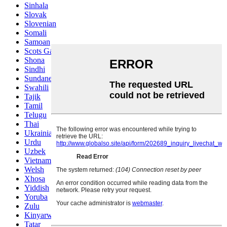
Sinhala
Slovak
Slovenian
Somali
Samoan
Scots Gaelic
Shona
Sindhi
Sundanese
Swahili
Tajik
Tamil
Telugu
Thai
Ukrainian
Urdu
Uzbek
Vietnamese
Welsh
Xhosa
Yiddish
Yoruba
Zulu
Kinyarwanda
Tatar