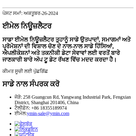
ਪੋਸਟ ਸਮਾਂ: ਅਕਤੂਬਰ-26-2024
ਈਮੇਲ ਨਿਊਜ਼ਲੈਟਰ
ਸਾਡਾ ਈਮੇਲ ਨਿਊਜ਼ਲੈਟਰ ਤੁਹਾਨੂੰ ਸਾਡੇ ਉਤਪਾਦਾਂ, ਸਮਾਗਮਾਂ ਅਤੇ
ਪ੍ਰੋਮੋਸ਼ਨਾਂ ਦੀ ਵਿਸ਼ਾਲ ਚੋਣ ਦੇ ਨਾਲ-ਨਾਲ ਸਾਡੇ ਹਿੱਸਿਆਂ,
ਐਪਲੀਕੇਸ਼ਨਾਂ ਅਤੇ ਤਕਨੀਕੀ ਡੇਟਾ ਸੇਵਾਵਾਂ ਲਈ ਵਰਤੋਂ ਬਾਰੇ
ਜਾਣਕਾਰੀ ਬਾਰੇ ਅੱਪ ਟੂ ਡੇਟ ਰੱਖਣ ਵਿੱਚ ਮਦਦ ਕਰਦਾ ਹੈ।
ਕੀਮਤ ਸੂਚੀ ਲਈ ਪੁੱਛਗਿੱਛ
ਸਾਡੇ ਨਾਲ ਸੰਪਰਕ ਕਰੋ
ਜੋੜੋ: 258 Guangcun Rd, Yangwang Industrial Park, Fengxian
District, Shanghai 201406, China
ਟੈਲੀਫ਼ੋਨ: +86 18355189974
ਈਮੇਲ:
ymin-sale@ymin.com