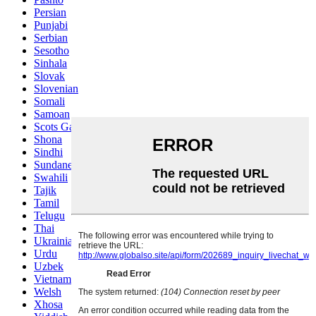
Persian
Punjabi
Serbian
Sesotho
Sinhala
Slovak
Slovenian
Somali
Samoan
Scots Gaelic
Shona
Sindhi
Sundanese
Swahili
Tajik
Tamil
Telugu
Thai
Ukrainian
Urdu
Uzbek
Vietnamese
Welsh
Xhosa