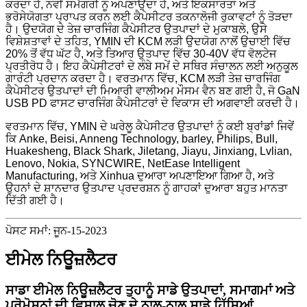
ਕਰਦਾ ਹੈ, ਨਵੀਂ ਸਮੱਗਰੀ ਨੂੰ ਅਪਣਾਉਂਦਾ ਹੈ, ਅਤੇ ਇਕਸਾਰਤਾ ਅਤੇ
ਭਰੋਸੇਯੋਗਤਾ ਪ੍ਰਾਪਤ ਕਰਨ ਲਈ ਕੈਪੇਸੀਟਰ ਤਕਨਾਲੋਜੀ ਰੁਕਾਵਟਾਂ ਨੂੰ ਤੋੜਦਾ
ਹੈ। ਉਦਯੋਗ ਦੇ ਤੇਜ਼ ਚਾਰਜਿੰਗ ਕੈਪੇਸੀਟਰ ਉਤਪਾਦਾਂ ਦੇ ਮੁਕਾਬਲੇ, ਉਸੇ
ਵਿਸ਼ੇਸ਼ਤਾਵਾਂ ਦੇ ਤਹਿਤ, YMIN ਦੀ KCM ਲੜੀ ਉਦਯੋਗ ਨਾਲੋਂ ਉਚਾਈ ਵਿੱਚ
20% ਤੋਂ ਵੱਧ ਘੱਟ ਹੈ, ਅਤੇ ਤਿਆਰ ਉਤਪਾਦ ਵਿੱਚ 30-40V ਵੱਧ ਵੋਲਟੇਜ
ਪ੍ਰਤੀਰੋਧ ਹੈ। ਇਹ ਕੈਪੇਸੀਟਰਾਂ ਦੇ ਲੰਬੇ ਸਮੇਂ ਦੇ ਸਥਿਰ ਸੰਚਾਲਨ ਲਈ ਅਨੁਕੂਲ
ਗਾਰੰਟੀ ਪ੍ਰਦਾਨ ਕਰਦਾ ਹੈ। ਵਰਤਮਾਨ ਵਿੱਚ, KCM ਲੜੀ ਤੇਜ਼ ਚਾਰਜਿੰਗ
ਕੈਪੇਸੀਟਰ ਉਤਪਾਦਾਂ ਦੀ ਮਿਆਰੀ ਵਾਲੀਅਮ ਮੌਸਮ ਵੈਨ ਬਣ ਗਈ ਹੈ, ਜੋ GaN
USB PD ਫਾਸਟ ਚਾਰਜਿੰਗ ਕੈਪੇਸੀਟਰਾਂ ਦੇ ਵਿਕਾਸ ਦੀ ਅਗਵਾਈ ਕਰਦੀ ਹੈ।
ਵਰਤਮਾਨ ਵਿੱਚ, YMIN ਦੇ ਘਰੇਲੂ ਕੈਪੇਸੀਟਰ ਉਤਪਾਦਾਂ ਨੂੰ ਕਈ ਬ੍ਰਾਂਡਾਂ ਜਿਵੇਂ
ਕਿ Anke, Beisi, Anneng Technology, barley, Philips, Bull,
Huakesheng, Black Shark, Jiletang, Jiayu, Jinxiang, Lvlian,
Lenovo, Nokia, SYNCWIRE, NetEase Intelligent
Manufacturing, ਅਤੇ Xinhua ਦੁਆਰਾ ਅਪਣਾਇਆ ਗਿਆ ਹੈ, ਅਤੇ
ਉਹਨਾਂ ਦੇ ਸ਼ਾਨਦਾਰ ਉਤਪਾਦ ਪ੍ਰਦਰਸ਼ਨ ਨੂੰ ਗਾਹਕਾਂ ਦੁਆਰਾ ਬਹੁਤ ਮਾਨਤਾ
ਦਿੱਤੀ ਗਈ ਹੈ।
ਪੋਸਟ ਸਮਾਂ: ਜੂਨ-15-2023
ਈਮੇਲ ਨਿਊਜ਼ਲੈਟਰ
ਸਾਡਾ ਈਮੇਲ ਨਿਊਜ਼ਲੈਟਰ ਤੁਹਾਨੂੰ ਸਾਡੇ ਉਤਪਾਦਾਂ, ਸਮਾਗਮਾਂ ਅਤੇ
ਪ੍ਰੋਮੋਸ਼ਨਾਂ ਦੀ ਵਿਸ਼ਾਲ ਚੋਣ ਦੇ ਨਾਲ-ਨਾਲ ਸਾਡੇ ਹਿੱਸਿਆਂ,