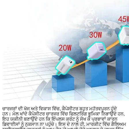
ਚਾਰਜਰਾਂ ਦੀ ਖੋਜ ਅਤੇ ਵਿਕਾਸ ਵਿੱਚ, ਕੈਪੇਸੀਟਰ ਬਹੁਤ ਮਹੱਤਵਪੂਰਨ ਹੁੰਦੇ
ਹਨ। ਮੇਲ ਖਾਂਦੇ ਕੈਪੇਸੀਟਰ ਚਾਰਜਰ ਵਿੱਚ ਫਿਲਟਰਿੰਗ ਭੂਮਿਕਾ ਨਿਭਾਉਂਦੇ ਹਨ,
ਇਹ ਯਕੀਨੀ ਬਣਾਉਂਦੇ ਹਨ ਕਿ ਇੰਪਲਸ ਕਰੰਟ ਨੂੰ ਸੋਖ ਕੇ ਪ੍ਰਭਾਵਾਂ ਕਾਰਨ
ਡਿਵਾਈਸਾਂ ਨੂੰ ਨੁਕਸਾਨ ਨਾ ਪਹੁੰਚੇ। ਇਸ ਦੇ ਨਾਲ ਹੀ, ਮਾਰਕੀਟ ਵਿੱਚ ਗੈਲਿਅਮ