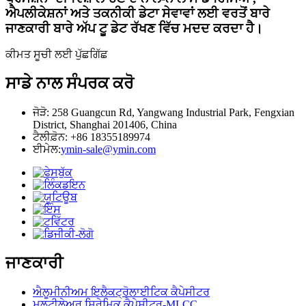
ਐਪਲੀਕੇਸ਼ਨਾਂ ਅਤੇ ਤਕਨੀਕੀ ਡੇਟਾ ਸੇਵਾਵਾਂ ਲਈ ਵਰਤੋਂ ਬਾਰੇ
ਜਾਣਕਾਰੀ ਬਾਰੇ ਅੱਪ ਟੂ ਡੇਟ ਰੱਖਣ ਵਿੱਚ ਮਦਦ ਕਰਦਾ ਹੈ।
ਕੀਮਤ ਸੂਚੀ ਲਈ ਪੁੱਛਗਿੱਛ
ਸਾਡੇ ਨਾਲ ਸੰਪਰਕ ਕਰੋ
ਜੋੜੋ: 258 Guangcun Rd, Yangwang Industrial Park, Fengxian
District, Shanghai 201406, China
ਟੈਲੀਫ਼ੋਨ: +86 18355189974
ਈਮੇਲ:
ymin-sale@ymin.com
ਜਾਣਕਾਰੀ
ਐਲੂਮੀਨੀਅਮ ਇਲੈਕਟ੍ਰੋਲਾਈਟਿਕ ਕੈਪੇਸੀਟਰ
ਮਲਟੀਲੇਅਰ ਸਿਰੇਮਿਕ ਕੈਪੇਸੀਟਰ-MLCC