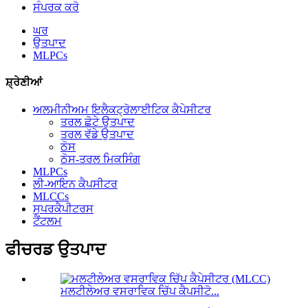
ਸੰਪਰਕ ਕਰੋ
ਘਰ
ਉਤਪਾਦ
MLPCs
ਸ਼੍ਰੇਣੀਆਂ
ਅਲਮੀਨੀਅਮ ਇਲੈਕਟ੍ਰੋਲਾਈਟਿਕ ਕੈਪੇਸੀਟਰ
ਤਰਲ ਛੋਟੇ ਉਤਪਾਦ
ਤਰਲ ਵੱਡੇ ਉਤਪਾਦ
ਠੋਸ
ਠੋਸ-ਤਰਲ ਮਿਕਸਿੰਗ
MLPCs
ਲੀ-ਆਇਨ ਕੈਪਸੀਟਰ
MLCCs
ਸੁਪਰਕੈਪੀਟਰਸ
ਟੈਂਟਲਮ
ਫੀਚਰਡ ਉਤਪਾਦ
ਮਲਟੀਲੇਅਰ ਵਸਰਾਵਿਕ ਚਿੱਪ ਕੈਪਸੀਟੋ...