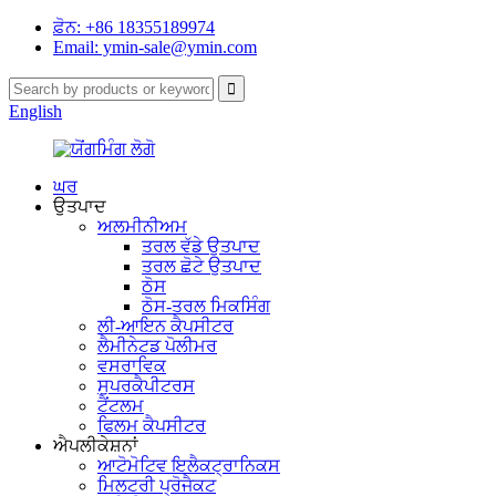
ਫ਼ੋਨ: +86 18355189974
Email: ymin-sale@ymin.com
English
ਘਰ
ਉਤਪਾਦ
ਅਲਮੀਨੀਅਮ
ਤਰਲ ਵੱਡੇ ਉਤਪਾਦ
ਤਰਲ ਛੋਟੇ ਉਤਪਾਦ
ਠੋਸ
ਠੋਸ-ਤਰਲ ਮਿਕਸਿੰਗ
ਲੀ-ਆਇਨ ਕੈਪਸੀਟਰ
ਲੈਮੀਨੇਟਡ ਪੋਲੀਮਰ
ਵਸਰਾਵਿਕ
ਸੁਪਰਕੈਪੀਟਰਸ
ਟੈਂਟਲਮ
ਫਿਲਮ ਕੈਪਸੀਟਰ
ਐਪਲੀਕੇਸ਼ਨਾਂ
ਆਟੋਮੋਟਿਵ ਇਲੈਕਟ੍ਰਾਨਿਕਸ
ਮਿਲਟਰੀ ਪ੍ਰੋਜੈਕਟ