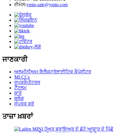
ਈਮੇਲ:
ymin-sale@ymin.com
ਜਾਣਕਾਰੀ
ਅਲਮੀਨੀਅਮ ਇਲੈਕਟ੍ਰੋਲਾਈਟਿਕ ਕੈਪੇਸੀਟਰ
MLCCs
ਸੁਪਰਕੈਪੀਟਰਸ
ਟੈਂਟਲਮ
ਬਾਰੇ
ਬਲੌਗ
ਸੰਪਰਕ ਕਰੋ
ਤਾਜ਼ਾ ਖ਼ਬਰਾਂ