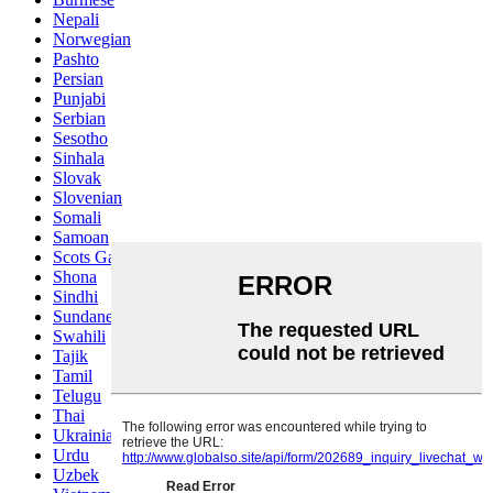
Nepali
Norwegian
Pashto
Persian
Punjabi
Serbian
Sesotho
Sinhala
Slovak
Slovenian
Somali
Samoan
Scots Gaelic
Shona
Sindhi
Sundanese
Swahili
Tajik
Tamil
Telugu
Thai
Ukrainian
Urdu
Uzbek