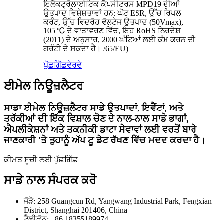
ਇਲੈਕਟ੍ਰੋਲਾਈਟਿਕ ਕੈਪਸੀਟਰਸ MPD19 ਦੀਆਂ
ਉਤਪਾਦ ਵਿਸ਼ੇਸ਼ਤਾਵਾਂ ਹਨ: ਘੱਟ ESR, ਉੱਚ ਰਿਪਲ
ਕਰੰਟ, ਉੱਚ ਵਿਦਰੋਹ ਵੋਲਟੇਜ ਉਤਪਾਦ (50Vmax),
105 ℃ ਦੇ ਵਾਤਾਵਰਣ ਵਿੱਚ, ਇਹ RoHS ਨਿਰਦੇਸ਼
(2011) ਦੇ ਅਨੁਸਾਰ, 2000 ਘੰਟਿਆਂ ਲਈ ਕੰਮ ਕਰਨ ਦੀ
ਗਰੰਟੀ ਦੇ ਸਕਦਾ ਹੈ। /65/EU)
ਪੁੱਛਗਿੱਛ
ਵੇਰਵੇ
ਈਮੇਲ ਨਿਊਜ਼ਲੈਟਰ
ਸਾਡਾ ਈਮੇਲ ਨਿਊਜ਼ਲੈਟਰ ਸਾਡੇ ਉਤਪਾਦਾਂ, ਇਵੈਂਟਾਂ, ਅਤੇ
ਤਰੱਕੀਆਂ ਦੀ ਇੱਕ ਵਿਸ਼ਾਲ ਚੋਣ ਦੇ ਨਾਲ-ਨਾਲ ਸਾਡੇ ਭਾਗਾਂ,
ਐਪਲੀਕੇਸ਼ਨਾਂ ਅਤੇ ਤਕਨੀਕੀ ਡਾਟਾ ਸੇਵਾਵਾਂ ਲਈ ਵਰਤੋਂ ਬਾਰੇ
ਜਾਣਕਾਰੀ 'ਤੇ ਤੁਹਾਨੂੰ ਅੱਪ ਟੂ ਡੇਟ ਰੱਖਣ ਵਿੱਚ ਮਦਦ ਕਰਦਾ ਹੈ।
ਕੀਮਤ ਸੂਚੀ ਲਈ ਪੁੱਛਗਿੱਛ
ਸਾਡੇ ਨਾਲ ਸੰਪਰਕ ਕਰੋ
ਜੋੜੋ: 258 Guangcun Rd, Yangwang Industrial Park, Fengxian
District, Shanghai 201406, China
ਟੈਲੀਫ਼ੋਨ: +86 18355189974